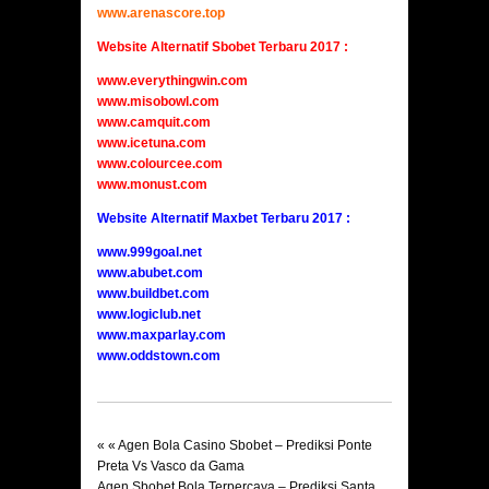
www.arenascore.top
Website Alternatif Sbobet Terbaru 2017 :
www.everythingwin.com
www.misobowl.com
www.camquit.com
www.icetuna.com
www.colourcee.com
www.monust.com
Website Alternatif Maxbet Terbaru 2017 :
www.999goal.net
www.abubet.com
www.buildbet.com
www.logiclub.net
www.maxparlay.com
www.oddstown.com
« «
Agen Bola Casino Sbobet – Prediksi Ponte
Preta Vs Vasco da Gama
Agen Sbobet Bola Terpercaya – Prediksi Santa