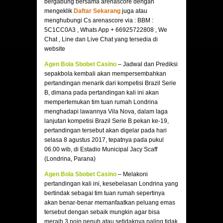
bergabung bersama arenascore dengan
mengeklik
Daftar Sekarang
juga atau
menghubungi Cs arenascore via : BBM :
5C1CC0A3 , Whats App + 66925722808 , We
Chat , Line dan Live Chat yang tersedia di
website
Agen Bola Sbobet Casino
– Jadwal dan Prediksi
sepakbola kembali akan mempersembahkan
pertandingan menarik dari kompetisi Brazil Serie
B, dimana pada pertandingan kali ini akan
mempertemukan tim tuan rumah Londrina
menghadapi lawannya Vila Nova, dalam laga
lanjutan kompetisi Brazil Serie B pekan ke-19,
pertandingan tersebut akan digelar pada hari
selasa 8 agustus 2017, tepatnya pada pukul
06.00 wib, di Estadio Municipal Jacy Scaff
(Londrina, Parana)
Agen Bola Sbobet Casino
– Melakoni
pertandingan kali ini, kesebelasan Londrina yang
bertindak sebagai tim tuan rumah sepertinya
akan benar-benar memanfaatkan peluang emas
tersebut dengan sebaik mungkin agar bisa
meraih 3 poin penuh atau setidaknya paling tidak