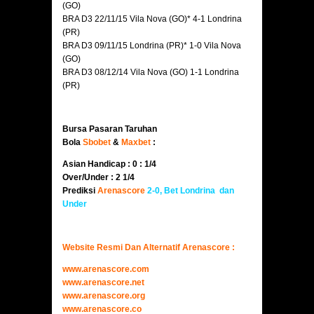
(GO)
BRA D3 22/11/15 Vila Nova (GO)* 4-1 Londrina
(PR)
BRA D3 09/11/15 Londrina (PR)* 1-0 Vila Nova
(GO)
BRA D3 08/12/14 Vila Nova (GO) 1-1 Londrina
(PR)
Bursa Pasaran Taruhan
Bola
Sbobet
&
Maxbet
:
Asian Handicap : 0 : 1/4
Over/Under : 2 1/4
Prediksi
Arenascore
2-0, Bet Londrina dan
Under
Website Resmi Dan Alternatif Arenascore :
www.arenascore.com
www.arenascore.net
www.arenascore.org
www.arenascore.co