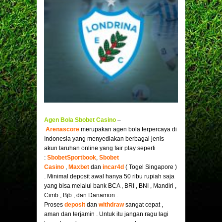
Agen Bola Sbobet Casino
–
Arenascore
merupakan agen bola terpercaya di
Indonesia yang menyediakan berbagai jenis
akun taruhan online yang fair play seperti
:
SbobetSportbook
,
Sbobet
Casino
,
Maxbet
dan
incar4d
( Togel Singapore )
. Minimal deposit awal hanya 50 ribu rupiah saja
yang bisa melalui bank BCA , BRI , BNI , Mandiri ,
Cimb , Bjb , dan Danamon .
Proses
deposit
dan
withdraw
sangat cepat ,
aman dan terjamin . Untuk itu jangan ragu lagi