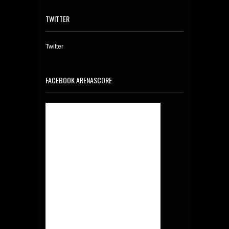
TWITTER
Twitter
FACEBOOK ARENASCORE