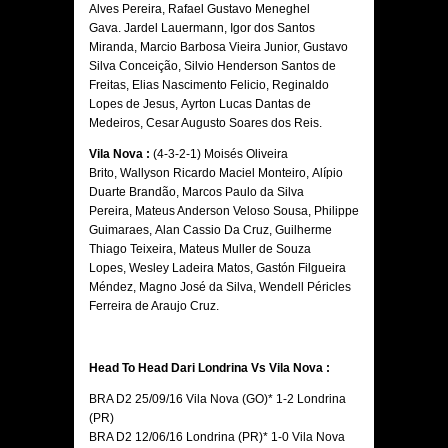
Alves Pereira, Rafael Gustavo Meneghel
Gava. Jardel Lauermann, Igor dos Santos
Miranda, Marcio Barbosa Vieira Junior, Gustavo
Silva Conceição, Silvio Henderson Santos de
Freitas, Elias Nascimento Felicio, Reginaldo
Lopes de Jesus, Ayrton Lucas Dantas de
Medeiros, Cesar Augusto Soares dos Reis.
Vila Nova :
(4-3-2-1) Moisés Oliveira
Brito, Wallyson Ricardo Maciel Monteiro, Alípio
Duarte Brandão, Marcos Paulo da Silva
Pereira, Mateus Anderson Veloso Sousa, Philippe
Guimaraes, Alan Cassio Da Cruz, Guilherme
Thiago Teixeira, Mateus Muller de Souza
Lopes, Wesley Ladeira Matos, Gastón Filgueira
Méndez, Magno José da Silva, Wendell Péricles
Ferreira de Araujo Cruz.
Head To Head Dari Londrina Vs Vila Nova :
BRA D2 25/09/16 Vila Nova (GO)* 1-2 Londrina
(PR)
BRA D2 12/06/16 Londrina (PR)* 1-0 Vila Nova