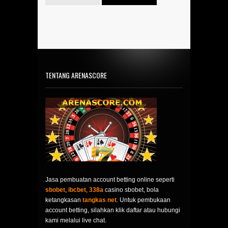
TENTANG ARENASCORE
Jasa pembuatan account betting online seperti
sbobet
,
ibcbet
,
338a
casino sbobet, bola
ketangkasan
tangkas net
. Untuk pembukaan
account betting, silahkan klik daftar atau hubungi
kami melalui live chat.