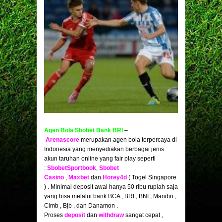
Agen Bola Sbobet Bank BRI
–
Arenascore
merupakan agen bola terpercaya di
Indonesia yang menyediakan berbagai jenis
akun taruhan online yang fair play seperti
:
SbobetSportbook
,
Sbobet
Casino
,
Maxbet
dan
Horey4d
( Togel Singapore
) . Minimal deposit awal hanya 50 ribu rupiah saja
yang bisa melalui bank BCA , BRI , BNI , Mandiri ,
Cimb , Bjb , dan Danamon .
Proses
deposit
dan
withdraw
sangat cepat ,