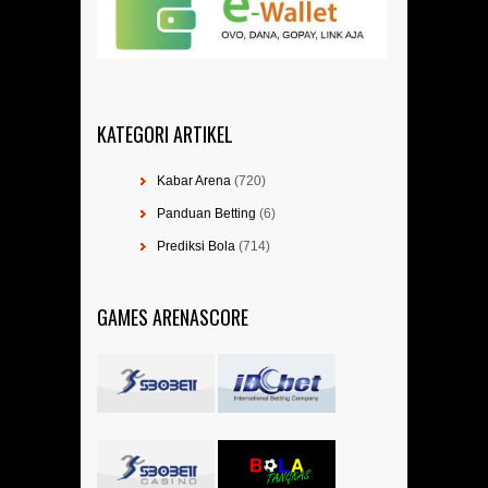
KATEGORI ARTIKEL
Kabar Arena
(720)
Panduan Betting
(6)
Prediksi Bola
(714)
GAMES ARENASCORE