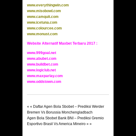
www.everythingwin.com
www.misobowl.com
www.camquit.com
www.icetuna.com
www.colourcee.com
www.monust.com
Website Alternatif Maxbet Terbaru 2017 :
www.999goal.net
www.abubet.com
www.buildbet.com
www.logiclub.net
www.maxparlay.com
www.oddstown.com
« «
Daftar Agen Bola Sbobet – Prediksi Werder
Bremen Vs Borussia Monchengladbach
Agen Bola Sbobet Bank BNI – Prediksi Gremio
Esportivo Brasil Vs America Mineiro
» »