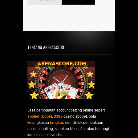
TENTANG ARENASCORE
Jasa pembuatan account betting online seperti
sbobet
,
ibcbet
,
338a
casino sbobet, bola
ketangkasan
tangkas net
. Untuk pembukaan
account betting, silahkan klik daftar atau hubungi
kami melalui live chat.