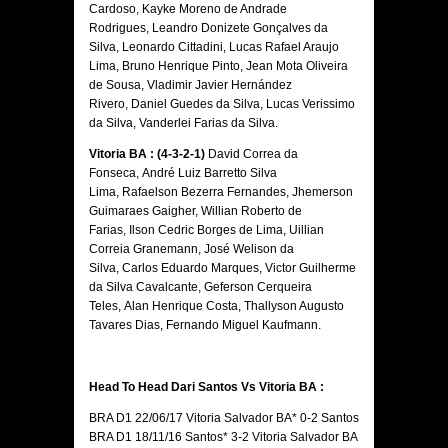
Cardoso, Kayke Moreno de Andrade
Rodrigues, Leandro Donizete Gonçalves da
Silva, Leonardo Cittadini, Lucas Rafael Araujo
Lima, Bruno Henrique Pinto, Jean Mota Oliveira
de Sousa, Vladimir Javier Hernández
Rivero, Daniel Guedes da Silva, Lucas Verissimo
da Silva, Vanderlei Farias da Silva.
Vitoria BA : (4-3-2-1)
David Correa da
Fonseca, André Luiz Barretto Silva
Lima, Rafaelson Bezerra Fernandes, Jhemerson
Guimaraes Gaigher, Willian Roberto de
Farias, Ilson Cedric Borges de Lima, Uillian
Correia Granemann, José Welison da
Silva, Carlos Eduardo Marques, Victor Guilherme
da Silva Cavalcante, Geferson Cerqueira
Teles, Alan Henrique Costa, Thallyson Augusto
Tavares Dias, Fernando Miguel Kaufmann.
Head To Head Dari Santos Vs Vitoria BA :
BRA D1 22/06/17 Vitoria Salvador BA* 0-2 Santos
BRA D1 18/11/16 Santos* 3-2 Vitoria Salvador BA