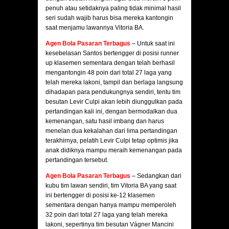
penuh atau setidaknya paling tidak minimal hasil
seri sudah wajib harus bisa mereka kantongin
saat menjamu lawannya Vitoria BA.
Agen Bola Pasaran Terbagus
– Untuk saat ini
kesebelasan Santos bertengger di posisi runner
up klasemen sementara dengan telah berhasil
mengantongin 48 poin dari total 27 laga yang
telah mereka lakoni, tampil dan berlaga langsung
dihadapan para pendukungnya sendiri, tentu tim
besutan Levir Culpi akan lebih diunggulkan pada
pertandingan kali ini, dengan bermodalkan dua
kemenangan, satu hasil imbang dan harus
menelan dua kekalahan dari lima pertandingan
terakhirnya, pelatih Levir Culpi tetap optimis jika
anak didiknya mampu meraih kemenangan pada
pertandingan tersebut.
Agen Bola Pasaran Terbagus
– Sedangkan dari
kubu tim lawan sendiri, tim Vitoria BA yang saat
ini bertengger di posisi ke-12 klasemen
sementara dengan hanya mampu memperoleh
32 poin dari total 27 laga yang telah mereka
lakoni, sepertinya tim besutan Vágner Mancini