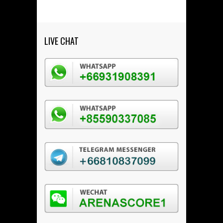
LIVE CHAT