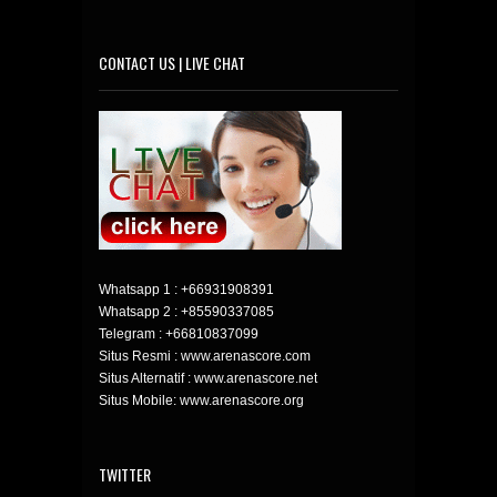
CONTACT US | LIVE CHAT
Whatsapp 1 :
+66931908391
Whatsapp 2 :
+85590337085
Telegram :
+66810837099
Situs Resmi : www.arenascore.com
Situs Alternatif : www.arenascore.net
Situs Mobile: www.arenascore.org
TWITTER