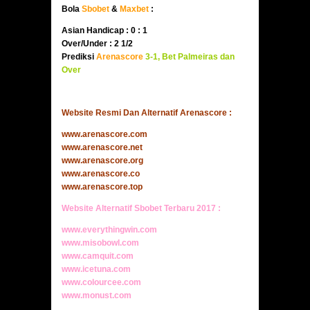
Bola
Sbobet
&
Maxbet
:
Asian Handicap : 0 : 1
Over/Under : 2 1/2
Prediksi
Arenascore
3-1, Bet Palmeiras dan
Over
Website Resmi Dan Alternatif Arenascore :
www.arenascore.com
www.arenascore.net
www.arenascore.org
www.arenascore.co
www.arenascore.top
Website Alternatif Sbobet Terbaru 2017 :
www.everythingwin.com
www.misobowl.com
www.camquit.com
www.icetuna.com
www.colourcee.com
www.monust.com