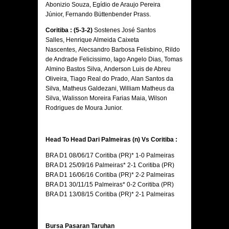
Abonizio Souza, Egídio de Araujo Pereira
Júnior, Fernando Büttenbender Prass.
Coritiba : (5-3-2)
Sostenes José Santos
Salles, Henrique Almeida Caixeta
Nascentes, Alecsandro Barbosa Felisbino, Rildo
de Andrade Felicissimo, Iago Angelo Dias, Tomas
Almino Bastos Silva, Anderson Luis de Abreu
Oliveira, Tiago Real do Prado, Alan Santos da
Silva, Matheus Galdezani, William Matheus da
Silva, Walisson Moreira Farias Maia, Wilson
Rodrigues de Moura Junior.
Head To Head Dari Palmeiras (n) Vs Coritiba :
BRA D1 08/06/17 Coritiba (PR)* 1-0 Palmeiras
BRA D1 25/09/16 Palmeiras* 2-1 Coritiba (PR)
BRA D1 16/06/16 Coritiba (PR)* 2-2 Palmeiras
BRA D1 30/11/15 Palmeiras* 0-2 Coritiba (PR)
BRA D1 13/08/15 Coritiba (PR)* 2-1 Palmeiras
Bursa Pasaran Taruhan