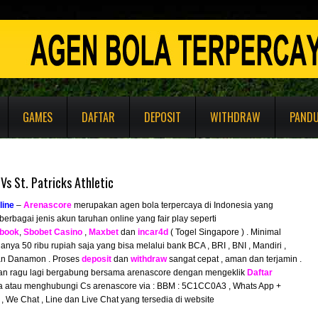
GAMES
DAFTAR
DEPOSIT
WITHDRAW
PAND
Vs St. Patricks Athletic
line
–
Arenascore
merupakan agen bola terpercaya di Indonesia yang
rbagai jenis akun taruhan online yang fair play seperti
tbook
,
Sbobet Casino
,
Maxbet
dan
incar4d
( Togel Singapore ) . Minimal
anya 50 ribu rupiah saja yang bisa melalui bank BCA , BRI , BNI , Mandiri ,
dan Danamon . Proses
deposit
dan
withdraw
sangat cepat , aman dan terjamin .
gan ragu lagi bergabung bersama arenascore dengan mengeklik
Daftar
a atau menghubungi Cs arenascore via : BBM : 5C1CC0A3 , Whats App +
 We Chat , Line dan Live Chat yang tersedia di website