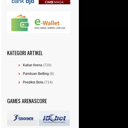
KATEGORI ARTIKEL
Kabar Arena
(720)
Panduan Betting
(6)
Prediksi Bola
(714)
GAMES ARENASCORE