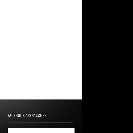
FACEBOOK ARENASCORE