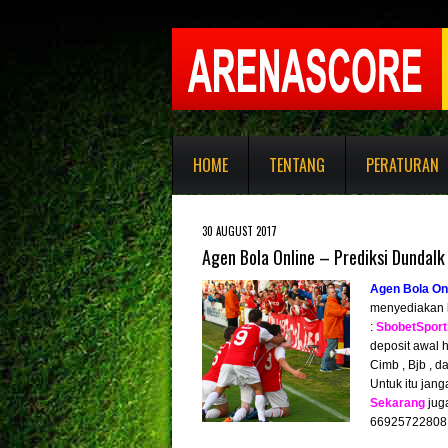
HOME
TENTANG
PERATURAN
30 AUGUST 2017
Agen Bola Online – Prediksi Dundalk 
Agen Bola On
menyediakan be
:
SbobetSpor
deposit awal h
Cimb , Bjb , 
Untuk itu jan
Sekarang
jug
66925722808 ,