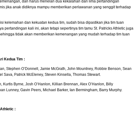
 kemenangan, dan harus menelan dua kekalahan dari lima pertandingan
ptimis jika anak didiknya mampu memberikan perlawanan yang senggit terhadap
sisi kelemahan dan kekuatan kedua tim, sudah bisa dipastikan jika tim tuan
ertandingan kali ini, akan tetapi sepertinya tim tamu St. Patricks Athletic juga
sehingga tidak akan memberikan kemenangan yang mudah terhadap tim tuan
ri Kedua Tim :
llan, Stephen O’Donnell, Jamie McGrath, John Mountney, Robbie Benson, Sean
l Sava, Patrick McEleney, Steven Kinsella, Thomas Stewart.
, Kurtis Byrne, Josh O’Hanlon, Killian Brennan, Alex O’Hanlon, Billy
an Lunney, Gavin Peers, Michael Barker, Ian Bermingham, Barry Murphy.
Athletic :