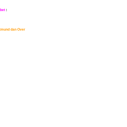
bet
:
rtmund dan Over