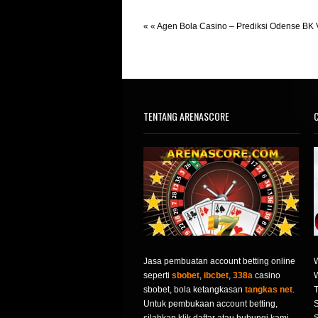
« «
Agen Bola Casino – Prediksi Odense BK
TENTANG ARENASCORE
C
Jasa pembuatan account betting online
seperti
sbobet
,
ibcbet
,
338a
casino
sbobet, bola ketangkasan
tangkas net
.
T
Untuk pembukaan account betting,
S