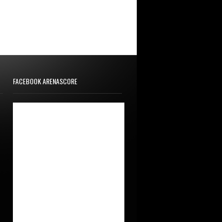
FACEBOOK ARENASCORE