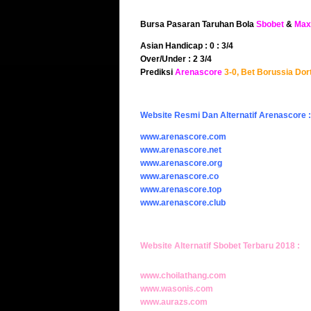
Bursa Pasaran Taruhan Bola
Sbobet
&
Max
Asian Handicap : 0 : 3/4
Over/Under : 2 3/4
Prediksi
Arenascore
3-0, Bet Borussia Do
Website Resmi Dan Alternatif Arenascore :
www.arenascore.com
www.arenascore.net
www.arenascore.org
www.arenascore.co
www.arenascore.top
www.arenascore.club
Website Alternatif Sbobet Terbaru 2018 :
www.choilathang.com
www.wasonis.com
www.aurazs.com