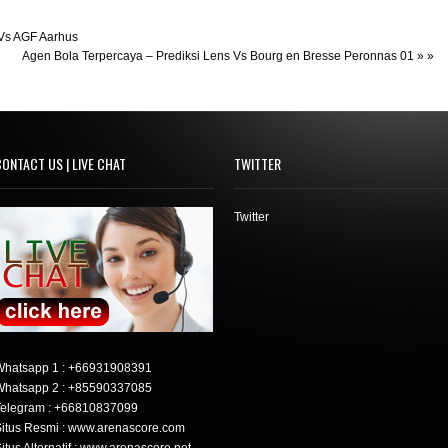
 Vs AGF Aarhus
Agen Bola Terpercaya – Prediksi Lens Vs Bourg en Bresse Peronnas 01
» »
ONTACT US | LIVE CHAT
TWITTER
Twitter
Whatsapp 1 :
+66931908391
Whatsapp 2 :
+85590337085
elegram :
+66810837099
itus Resmi : www.arenascore.com