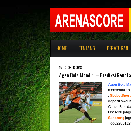
HOME
TENTANG
PERATURAN
15 OCTOBER 2018
Agen Bola Mandiri – Prediksi Renof
Agen Bola Ma
menyediakan be
:
SbobetSpor
deposit awal h
Cimb , Bjb , 
Untuk itu jan
Sekarang
jug
+66622851125 