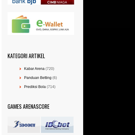
KATEGORI ARTIKEL
Kabar Arena
(720)
Panduan Betting
(6)
Prediksi Bola
(714)
GAMES ARENASCORE