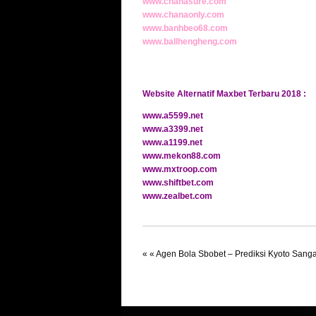
www.chanasure.com
www.chanaonly.com
www.banhbeo68.com
www.ballhengheng.com
Website Alternatif Maxbet Terbaru 2018 :
www.a5599.net
www.a3399.net
www.a1199.net
www.mekon88.com
www.mxtroop.com
www.shiftbet.com
www.zealbet.com
« «
Agen Bola Sbobet – Prediksi Kyoto Sanga