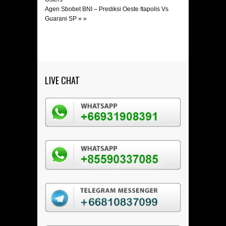
Agen Sbobet BNI – Prediksi Oeste Itapolis Vs
Guarani SP
» »
LIVE CHAT