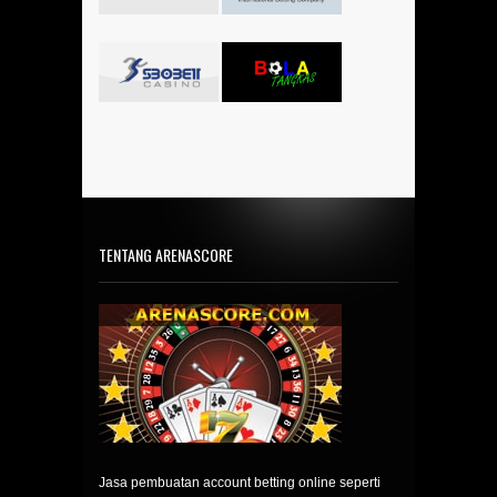
TENTANG ARENASCORE
Jasa pembuatan account betting online seperti