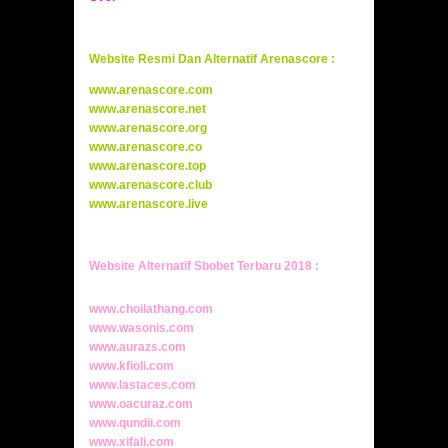
Website Resmi Dan Alternatif Arenascore :
www.arenascore.com
www.arenascore.net
www.arenascore.org
www.arenascore.co
www.arenascore.top
www.arenascore.club
www.arenascore.live
Website Alternatif Sbobet Terbaru 2018 :
www.choilathang.com
www.wasonis.com
www.aurazs.com
www.kfioli.com
www.lastaces.com
www.oacuraz.com
www.qundii.com
www.xifali.com