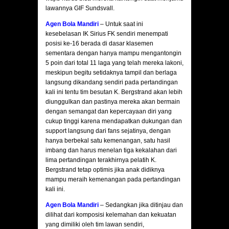
lawannya GIF Sundsvall.
Agen Bola Mandiri
– Untuk saat ini
kesebelasan IK Sirius FK sendiri menempati
posisi ke-16 berada di dasar klasemen
sementara dengan hanya mampu mengantongin
5 poin dari total 11 laga yang telah mereka lakoni,
meskipun begitu setidaknya tampil dan berlaga
langsung dikandang sendiri pada pertandingan
kali ini tentu tim besutan K. Bergstrand akan lebih
diunggulkan dan pastinya mereka akan bermain
dengan semangat dan kepercayaan diri yang
cukup tinggi karena mendapatkan dukungan dan
support langsung dari fans sejatinya, dengan
hanya berbekal satu kemenangan, satu hasil
imbang dan harus menelan tiga kekalahan dari
lima pertandingan terakhirnya pelatih K.
Bergstrand tetap optimis jika anak didiknya
mampu meraih kemenangan pada pertandingan
kali ini.
Agen Bola Mandiri
– Sedangkan jika ditinjau dan
dilihat dari komposisi kelemahan dan kekuatan
yang dimiliki oleh tim lawan sendiri,