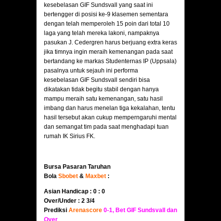
kesebelasan GIF Sundsvall yang saat ini
bertengger di posisi ke-9 klasemen sementara
dengan telah memperoleh 15 poin dari total 10
laga yang telah mereka lakoni, nampaknya
pasukan J. Cedergren harus berjuang extra keras
jika timnya ingin meraih kemenangan pada saat
bertandang ke markas Studenternas IP (Uppsala)
pasalnya untuk sejauh ini performa
kesebelasan GIF Sundsvall sendiri bisa
dikatakan tidak begitu stabil dengan hanya
mampu meraih satu kemenangan, satu hasil
imbang dan harus menelan tiga kekalahan, tentu
hasil tersebut akan cukup memperngaruhi mental
dan semangat tim pada saat menghadapi tuan
rumah IK Sirius FK.
Bursa Pasaran Taruhan
Bola
Sbobet
&
Maxbet
:
Asian Handicap : 0 : 0
Over/Under : 2 3/4
Prediksi
Arenascore
0-1, Bet GIF Sundsvall dan
Over