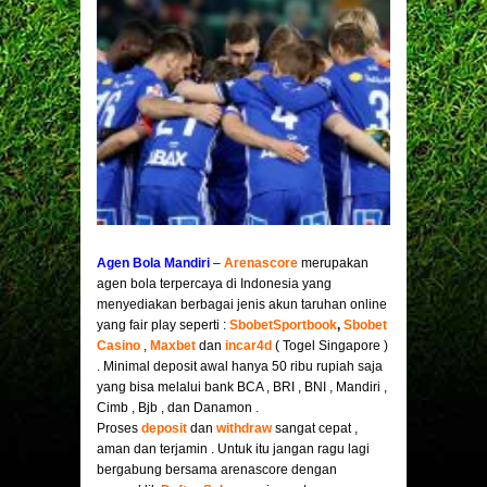
Agen Bola Mandiri
–
Arenascore
merupakan
agen bola terpercaya di Indonesia yang
menyediakan berbagai jenis akun taruhan online
yang fair play seperti :
SbobetSportbook
,
Sbobet
Casino
,
Maxbet
dan
inc
a
r4d
( Togel Singapore )
. Minimal deposit awal hanya 50 ribu rupiah saja
yang bisa melalui bank BCA , BRI , BNI , Mandiri ,
Cimb , Bjb , dan Danamon .
Proses
deposit
dan
wi
t
hdraw
sangat cepat ,
aman dan terjamin . Untuk itu jangan ragu lagi
bergabung bersama arenascore dengan