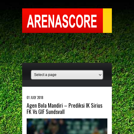
01 JULY 2018
Agen Bola Mandiri – Prediksi IK Sirius
FK Vs GIF Sundsvall