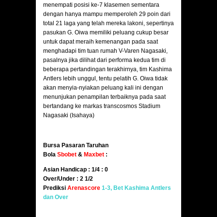
menempati posisi ke-7 klasemen sementara
dengan hanya mampu memperoleh 29 poin dari
total 21 laga yang telah mereka lakoni, sepertinya
pasukan G. Oiwa memiliki peluang cukup besar
untuk dapat meraih kemenangan pada saat
menghadapi tim tuan rumah V-Varen Nagasaki,
pasalnya jika dilihat dari performa kedua tim di
beberapa pertandingan terakhirnya, tim Kashima
Antlers lebih unggul, tentu pelatih G. Oiwa tidak
akan menyia-nyiakan peluang kali ini dengan
menunjukan penampilan terbaiknya pada saat
bertandang ke markas transcosmos Stadium
Nagasaki (Isahaya)
Bursa Pasaran Taruhan
Bola
Sbobet
&
Maxbet
:
Asian Handicap : 1/4 : 0
Over/Under : 2 1/2
Prediksi
Arenascore
1-3, Bet Kashima Antlers
dan Over