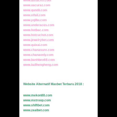
www.lastaces.com
www.oacuraz.com
www.qundii.com
www.xifali.com
www.yqillw.com
www.underaces.com
www.hotbac.com
www.hotcuchot.com
www.jewelrybet.com
www.quixai.com
www.chanasure.com
www.chanaonly.com
www.banhbeo68.com
www.ballhengheng.com
Website Alternatif Maxbet Terbaru 2018 :
www.mekon88.com
www.mxtroop.com
www.shiftbet.com
www.zealbet.com