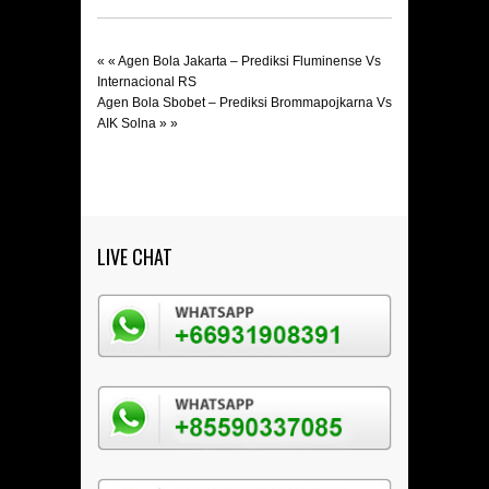
« «
Agen Bola Jakarta – Prediksi Fluminense Vs
Internacional RS
Agen Bola Sbobet – Prediksi Brommapojkarna Vs
AIK Solna
» »
LIVE CHAT