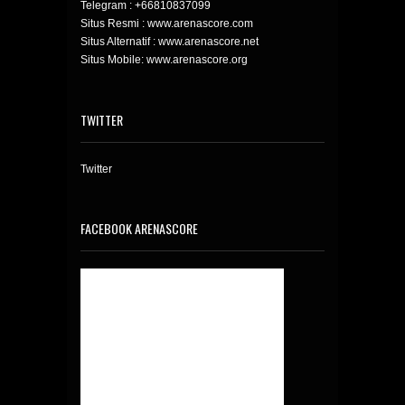
Telegram :
+66810837099
Situs Resmi : www.arenascore.com
Situs Alternatif : www.arenascore.net
Situs Mobile: www.arenascore.org
TWITTER
Twitter
FACEBOOK ARENASCORE