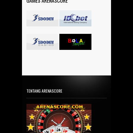
GAMES ARENASCORE
TENTANG ARENASCORE