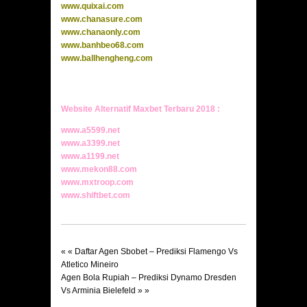
www.quixai.com
www.chanasure.com
www.chanaonly.com
www.banhbeo68.com
www.ballhengheng.com
Website Alternatif Maxbet Terbaru 2018 :
www.a5599.net
www.a3399.net
www.a1199.net
www.mekon88.com
www.mxtroop.com
www.shiftbet.com
« «
Daftar Agen Sbobet – Prediksi Flamengo Vs
Atletico Mineiro
Agen Bola Rupiah – Prediksi Dynamo Dresden
Vs Arminia Bielefeld
» »