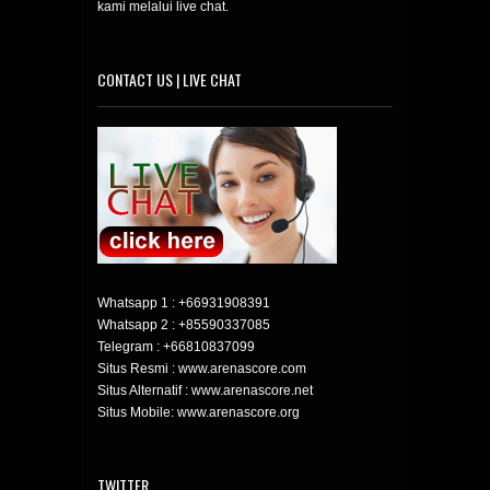
kami melalui live chat.
CONTACT US | LIVE CHAT
Whatsapp 1 :
+66931908391
Whatsapp 2 :
+85590337085
Telegram :
+66810837099
Situs Resmi : www.arenascore.com
Situs Alternatif : www.arenascore.net
Situs Mobile: www.arenascore.org
TWITTER