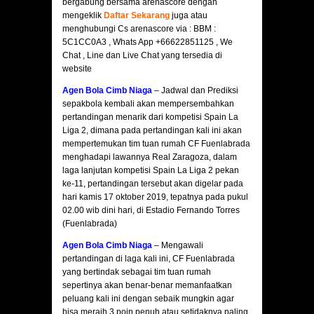
bergabung bersama arenascore dengan
mengeklik
Daftar Sekarang
juga atau
menghubungi Cs arenascore via : BBM :
5C1CC0A3 , Whats App +66622851125 , We
Chat , Line dan Live Chat yang tersedia di
website
Agen Bola Cimb Niaga
– Jadwal dan Prediksi
sepakbola kembali akan mempersembahkan
pertandingan menarik dari kompetisi Spain La
Liga 2, dimana pada pertandingan kali ini akan
mempertemukan tim tuan rumah CF Fuenlabrada
menghadapi lawannya Real Zaragoza, dalam
laga lanjutan kompetisi Spain La Liga 2 pekan
ke-11, pertandingan tersebut akan digelar pada
hari kamis 17 oktober 2019, tepatnya pada pukul
02.00 wib dini hari, di Estadio Fernando Torres
(Fuenlabrada)
Agen Bola Cimb Niaga
– Mengawali
pertandingan di laga kali ini, CF Fuenlabrada
yang bertindak sebagai tim tuan rumah
sepertinya akan benar-benar memanfaatkan
peluang kali ini dengan sebaik mungkin agar
bisa meraih 3 poin penuh atau setidaknya paling