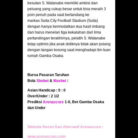
besutan S. Watanabe memiliki ambisi dan
peluang yang cukup besar untuk bisa meraih 3
poin penuh pada saat bertandang ke
markas Suita City Football Stadium (Suita)
dengan hanya bermodalkan dua hasil imbang
dan harus menelan tiga kekalahan dari lima
pertandingan terakhirnya, pelatih S. Watanabe
tetap optimis jika anak didiknya tidak akan pulang
dengan tangan kosong saat menghadapi tim tuan
rumah Gamba Osaka.
Bursa Pasaran Taruhan
Bola
Sbobet
&
Maxbet
:
Asian Handicap : 0 : 0
Over/Under : 2 1/2
Prediksi
Arenascore
1-0, Bet Gamba Osaka
dan Under
Website Resmi Dan Alternatif Arenascore :
www.arenascore.com