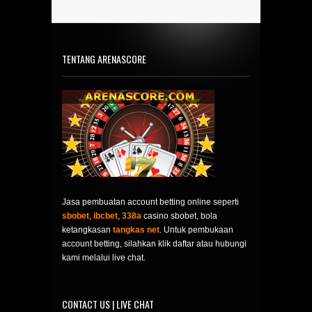
TENTANG ARENASCORE
Jasa pembuatan account betting online seperti
sbobet
,
ibcbet
,
338a
casino sbobet, bola
ketangkasan
tangkas net
. Untuk pembukaan
account betting, silahkan klik daftar atau hubungi
kami melalui live chat.
CONTACT US | LIVE CHAT