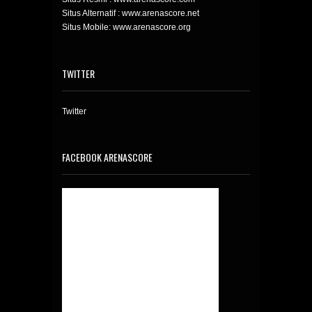
Situs Alternatif : www.arenascore.net
Situs Mobile: www.arenascore.org
TWITTER
Twitter
FACEBOOK ARENASCORE