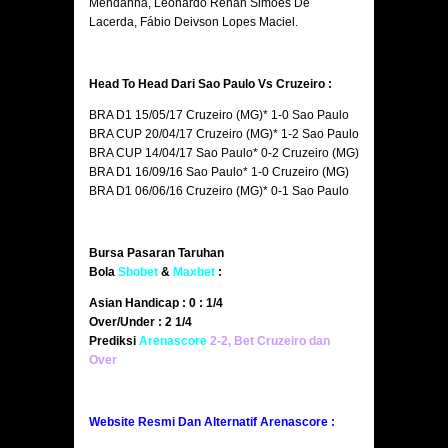
Mendanha, Leonardo Renan Simões De
Lacerda, Fábio Deivson Lopes Maciel.
Head To Head Dari Sao Paulo Vs Cruzeiro :
BRA D1 15/05/17 Cruzeiro (MG)* 1-0 Sao Paulo
BRA CUP 20/04/17 Cruzeiro (MG)* 1-2 Sao Paulo
BRA CUP 14/04/17 Sao Paulo* 0-2 Cruzeiro (MG)
BRA D1 16/09/16 Sao Paulo* 1-0 Cruzeiro (MG)
BRA D1 06/06/16 Cruzeiro (MG)* 0-1 Sao Paulo
Bursa Pasaran Taruhan
Bola
Sbobet
&
Maxbet
:
Asian Handicap : 0 : 1/4
Over/Under : 2 1/4
Prediksi
Arenascore
2-2, Bet Cruzeiro dan
Over
Website Resmi Dan Alternatif Arenascore :