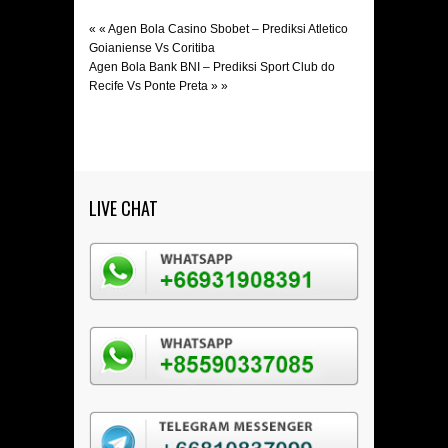
« «
Agen Bola Casino Sbobet – Prediksi Atletico
Goianiense Vs Coritiba
Agen Bola Bank BNI – Prediksi Sport Club do
Recife Vs Ponte Preta
» »
LIVE CHAT