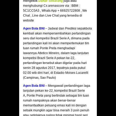
mengeklik
Daftar Sekarang
juga atau
menghubungi Cs arenascore via : BBM :
5C1CC0A3 , Whats App + 66925722808 , We
Chat , Line dan Live Chat yang tersedia di
website
Agen Bola BNI
– Jadwal dan Prediksi sepakbola
kembali akan mempersembahkan pertandingan
seru dari kompetisi Brazil Serie A, dimana pada
pertandingan kali ini akan mempertemukan tim
tuan rumah Ponte Preta menghadapi
lawannya Atletico Mineiro, dalam laga lanjutan
kompetisi Brazil Serie A pekan ke-22,
pertandingan tersebut akan digelar pada hari
senin 28 agustus 2017, tepatnya pada pukul
02.00 wib dini hari, di Estadio Moises Lucarelli
(Campinas, Sao Paulo)
Agen Bola BNI
– Mengawali pertandingan laga
lanjutan pekan ke-22, kompetisi Brazil Serie
A, Ponte Preta yang bertindak sebagai tim tuan
rumah nampaknya akan benar-benar
memanfaatkan peluang emas kali ini dengan
sebaik mungkin agar bisa meraih 3 poin penuh
atau setidaknya paling tidak minimal hasil seri