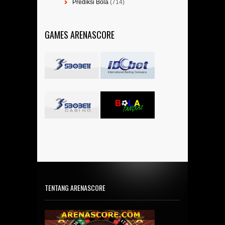
Prediksi Bola
(714)
GAMES ARENASCORE
TENTANG ARENASCORE