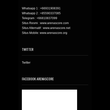
Whatsapp 1 :
+66931908391
Whatsapp 2 :
+85590337085
Telegram :
+66810837099
Situs Resmi : www.arenascore.com
Situs Alternatif : www.arenascore.net
Situs Mobile: www.arenascore.org
TWITTER
Twitter
FACEBOOK ARENASCORE