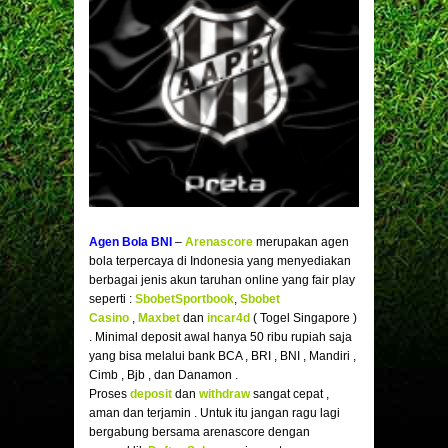
Agen Bola BNI
–
Arenascore
merupakan agen
bola terpercaya di Indonesia yang menyediakan
berbagai jenis akun taruhan online yang fair play
seperti :
SbobetSportbook
,
Sbobet
Casino
,
Maxbet
dan
incar4d
( Togel Singapore )
. Minimal deposit awal hanya 50 ribu rupiah saja
yang bisa melalui bank BCA , BRI , BNI , Mandiri ,
Cimb , Bjb , dan Danamon .
Proses
deposit
dan
withdraw
sangat cepat ,
aman dan terjamin . Untuk itu jangan ragu lagi
bergabung bersama arenascore dengan