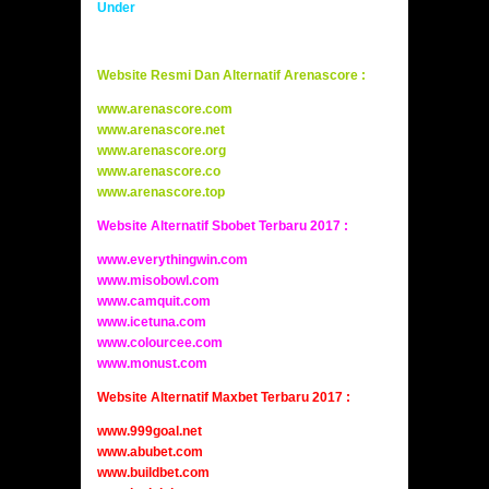
Under
Website Resmi Dan Alternatif Arenascore :
www.arenascore.com
www.arenascore.net
www.arenascore.org
www.arenascore.co
www.arenascore.top
Website Alternatif Sbobet Terbaru 2017 :
www.everythingwin.com
www.misobowl.com
www.camquit.com
www.icetuna.com
www.colourcee.com
www.monust.com
Website Alternatif Maxbet Terbaru 2017 :
www.999goal.net
www.abubet.com
www.buildbet.com