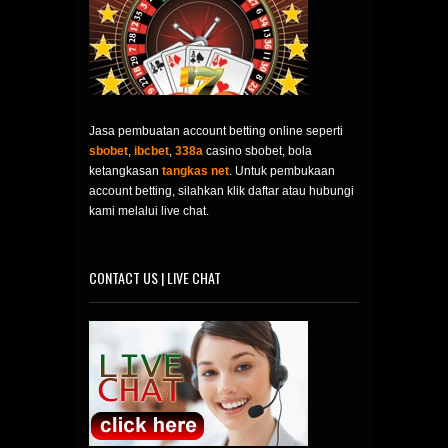
Jasa pembuatan account betting online seperti
sbobet
,
ibcbet
,
338a
casino sbobet, bola
ketangkasan
tangkas net
. Untuk pembukaan
account betting, silahkan klik daftar atau hubungi
kami melalui live chat.
CONTACT US | LIVE CHAT