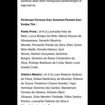
pastinya akan lebih menguasai pertandingan di
laga kali ini.
Perkiraan Formasi Dan Susunan Pemain Dari
Kedua Tim :
Ponte Preta :
(4-4-2) Leonardo Artur de
Melo, Lucca Borges De Brito, Márcio Passos de
Albuquerque, Gerardo Mauricio
Wendel, Fernando Paixão da Silva, Elton Junior
Melo Ataíde, Renato Adriano Jacó
Morais, Marllon Gonçalves Jerônimo
Borges, Severino do Ramo Clementino da
Silva, Rodrigo Baldasso da Costa, Mario Lucio
Duarte Costa.
Atletico Mineiro :
(4-3-3) Luan Madson Gedeao
de Paiva, Rafael Martiniano de Miranda, Róbson
de Souza, Frederico Chaves Guedes, Yago
Henrique Severino dos Santos, Wanderson
Ferreira de Oliveira, Rómulo Otero
Vásquez, Elias Mendes Trindade, Fábio Santos
Romeu, Leonardo Fabiano da Silva e