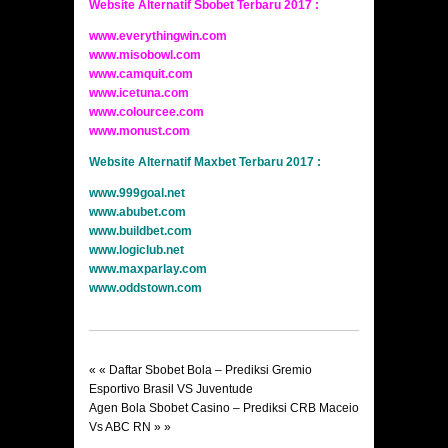
Website Alternatif Sbobet Terbaru 2017 :
www.everythingwin.com
www.misobowl.com
www.camquit.com
www.icetuna.com
www.colourcee.com
www.monust.com
Website Alternatif Maxbet Terbaru 2017 :
www.999goal.net
www.abubet.com
www.buildbet.com
www.logiclub.net
www.maxparlay.com
www.oddstown.com
« «
Daftar Sbobet Bola – Prediksi Gremio
Esportivo Brasil VS Juventude
Agen Bola Sbobet Casino – Prediksi CRB Maceio
Vs ABC RN
» »