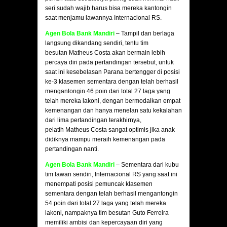
seri sudah wajib harus bisa mereka kantongin
saat menjamu lawannya Internacional RS.
Agen Bola Bank Mandiri
– Tampil dan berlaga
langsung dikandang sendiri, tentu tim
besutan Matheus Costa akan bermain lebih
percaya diri pada pertandingan tersebut, untuk
saat ini kesebelasan Parana bertengger di posisi
ke-3 klasemen sementara dengan telah berhasil
mengantongin 46 poin dari total 27 laga yang
telah mereka lakoni, dengan bermodalkan empat
kemenangan dan hanya menelan satu kekalahan
dari lima pertandingan terakhirnya,
pelatih Matheus Costa sangat optimis jika anak
didiknya mampu meraih kemenangan pada
pertandingan nanti.
Agen Bola Bank Mandiri
– Sementara dari kubu
tim lawan sendiri, Internacional RS yang saat ini
menempati posisi pemuncak klasemen
sementara dengan telah berhasil mengantongin
54 poin dari total 27 laga yang telah mereka
lakoni, nampaknya tim besutan Guto Ferreira
memiliki ambisi dan kepercayaan diri yang