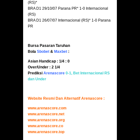
(RS)*
BRA D1 29/10/07 Parana PR* 1-0 Internacional
(RS)
BRA D1 26/07/07 Internacional (RS)* 1-0 Parana
PR
Bursa Pasaran Taruhan
Bola
Sbobet
&
Maxbet
:
Asian Handicap : 1/4 : 0
Over/Under : 2 1/4
Prediksi
Arenascore
0-1, Bet Internacional RS
dan Under
Website Resmi Dan Alternatif Arenascore :
www.arenascore.com
www.arenascore.net
www.arenascore.org
www.arenascore.co
www.arenascore.top