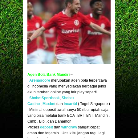
Agen Bola Bank Mandiri
–
Arenascore
merupakan agen bola terpercaya
di Indonesia yang menyediakan berbagai jenis
akun taruhan online yang fair play seperti
:
SbobetSportbook
,
Sbobet
Casino
,
Maxbet
dan
incar4d
( Togel Singapore )
. Minimal deposit awal hanya 50 ribu rupiah saja
yang bisa melalui bank BCA , BRI , BNI , Mandiri ,
Cimb , Bjb , dan Danamon .
Proses
deposit
dan
withdraw
sangat cepat ,
aman dan terjamin . Untuk itu jangan ragu lagi