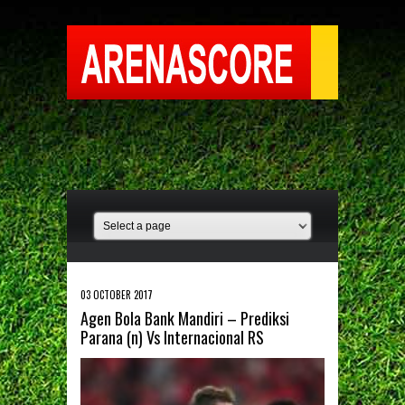
03 OCTOBER 2017
Agen Bola Bank Mandiri – Prediksi
Parana (n) Vs Internacional RS