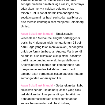
sebagai tim tuan rumah di laga kali ini, sepertinya
tidak akan menyia-nyiakan peluang emas
tersebut untuk dapat meraih kemenangan atau
setidaknya minimal hasil seri sudah wajib harus
bisa mereka kantongin saat menjamu Heidelberg
United.
Agen Bola Bank Mandiri
– Untuk saat ini
kesebelasan Melbourne Knights bertengger di
posisi ke-4, dengan telah mengantongin 13 poin
dari 6 laga yang telah mereka lakoni, sedangkan
untuk performa tim besutan Andrew Marth sendiri
sejauh ini bisa dikatakan cukup stabil, pasalnya
dari lima pertandingan terakhirnya Melbourne
Knights berhasil meraih tiga kemenangan dan
hanya menelan dua kekalahan, tentu hasil
tersebut akan berdampak cukup bagus terhadap
semangat dan kepercayaan tim.
Agen Bola Bank Mandiri
– Sedangkan dari kubu
tim lawan sendiri, Heidelberg United yang tidak
terkalahkan dari lima pertandingan terakhirnya
dengan berhasil meraih empat kemenangan
secara beruntun dan satu hasil imbang,