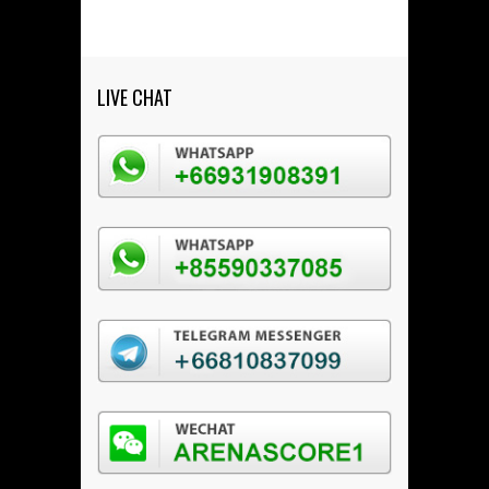
LIVE CHAT