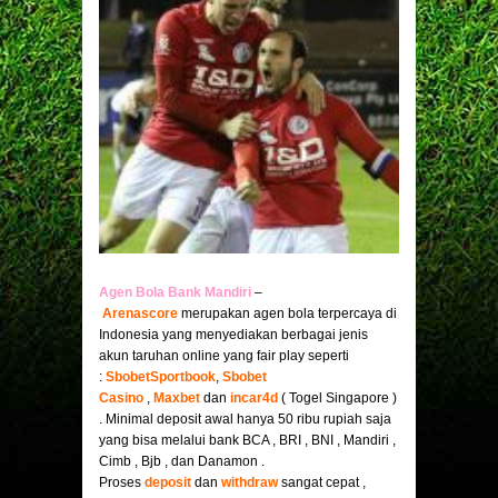
Agen Bola Bank Mandiri
–
Arenascore
merupakan agen bola terpercaya di
Indonesia yang menyediakan berbagai jenis
akun taruhan online yang fair play seperti
:
SbobetSportbook
,
Sbobet
Casino
,
Maxbet
dan
incar4d
( Togel Singapore )
. Minimal deposit awal hanya 50 ribu rupiah saja
yang bisa melalui bank BCA , BRI , BNI , Mandiri ,
Cimb , Bjb , dan Danamon .
Proses
deposit
dan
withdraw
sangat cepat ,