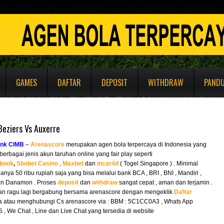
GAMES
DAFTAR
DEPOSIT
WITHDRAW
PAND
Beziers Vs Auxerre
ank CIMB
–
Arenascore
merupakan agen bola terpercaya di Indonesia yang
rbagai jenis akun taruhan online yang fair play seperti
tbook
,
Sbobet Casino
,
M
axbet
dan
inc
a
r4d
( Togel Singapore ) . Minimal
anya 50 ribu rupiah saja yang bisa melalui bank BCA , BRI , BNI , Mandiri ,
dan Danamon . Proses
deposit
dan
wi
t
hdraw
sangat cepat , aman dan terjamin .
gan ragu lagi bergabung bersama arenascore dengan mengeklik
Daftar
a atau menghubungi Cs arenascore via : BBM : 5C1CC0A3 , Whats App
, We Chat , Line dan Live Chat yang tersedia di website