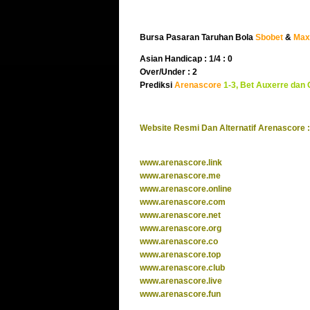
Bursa Pasaran Taruhan Bola
Sbobet
&
Max
Asian Handicap : 1/4 : 0
Over/Under : 2
Prediksi
Arenascore
1-3, Bet Auxerre dan
Website Resmi Dan Alternatif Arenascore :
www.arenascore.link
www.arenascore.me
www.arenascore.online
www.arenascore.com
www.arenascore.net
www.arenascore.org
www.arenascore.co
www.arenascore.top
www.arenascore.club
www.arenascore.live
www.arenascore.fun