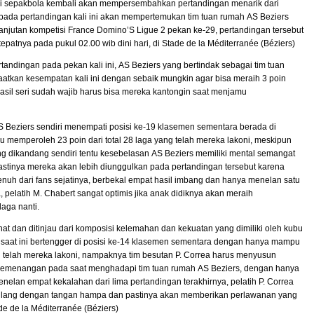
si sepakbola kembali akan mempersembahkan pertandingan menarik dari
pada pertandingan kali ini akan mempertemukan tim tuan rumah AS Beziers
njutan kompetisi France Domino’S Ligue 2 pekan ke-29, pertandingan tersebut
tepatnya pada pukul 02.00 wib dini hari, di Stade de la Méditerranée (Béziers)
andingan pada pekan kali ini, AS Beziers yang bertindak sebagai tim tuan
tkan kesempatan kali ini dengan sebaik mungkin agar bisa meraih 3 poin
hasil seri sudah wajib harus bisa mereka kantongin saat menjamu
AS Beziers sendiri menempati posisi ke-19 klasemen sementara berada di
memperoleh 23 poin dari total 28 laga yang telah mereka lakoni, meskipun
ng dikandang sendiri tentu kesebelasan AS Beziers memiliki mental semangat
astinya mereka akan lebih diunggulkan pada pertandingan tersebut karena
uh dari fans sejatinya, berbekal empat hasil imbang dan hanya menelan satu
, pelatih M. Chabert sangat optimis jika anak didiknya akan meraih
aga nanti.
hat dan ditinjau dari komposisi kelemahan dan kekuatan yang dimiliki oleh kubu
g saat ini bertengger di posisi ke-14 klasemen sementara dengan hanya mampu
g telah mereka lakoni, nampaknya tim besutan P. Correa harus menyusun
ih kemenangan pada saat menghadapi tim tuan rumah AS Beziers, dengan hanya
lan empat kekalahan dari lima pertandingan terakhirnya, pelatih P. Correa
n pulang dengan tangan hampa dan pastinya akan memberikan perlawanan yang
e de la Méditerranée (Béziers)