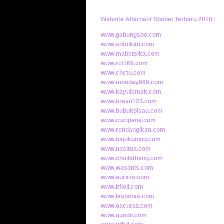
Website Alternatif Sbobet Terbaru 2018 :
www.gabungsbo.com
www.sotoikan.com
www.mabetsika.com
www.rci168.com
www.chctu.com
www.monday999.com
www.kayulemak.com
www.bravo123.com
www.bubukpisau.com
www.cucipena.com
www.rendangikan.com
www.bajukuning.com
www.nasitua.com
www.choilathang.com
www.wasonis.com
www.aurazs.com
www.kfioli.com
www.lastaces.com
www.oacuraz.com
www.qundii.com