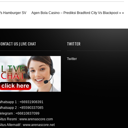
 Vs Hamburger SV
Agen Bola Casino – Prediksi Bradford City Vs Blackpool
» »
ONTACT US | LIVE CHAT
TWITTER
Twitter
Whatsapp 1 :
+66931908391
Whatsapp 2 :
+85590337085
elegram :
+66810837099
itus Resmi : www.arenascore.com
itus Alternatif : www.arenascore.net