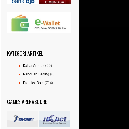
KATEGORI ARTIKEL
Kabar Arena
(720)
Panduan Betting
(6)
Prediksi Bola
(714)
GAMES ARENASCORE