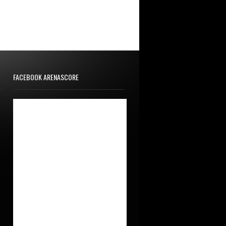
FACEBOOK ARENASCORE