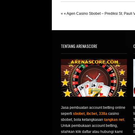
« «
Agen Casino Sbobet – Prediksi St. Pauli
TENTANG ARENASCORE
C
Jasa pembuatan account betting online
seperti
sbobet
,
ibcbet
,
338a
casino
sbobet, bola ketangkasan
tangkas net
.
T
Untuk pembukaan account betting,
S
silahkan klik daftar atau hubungi kami
S