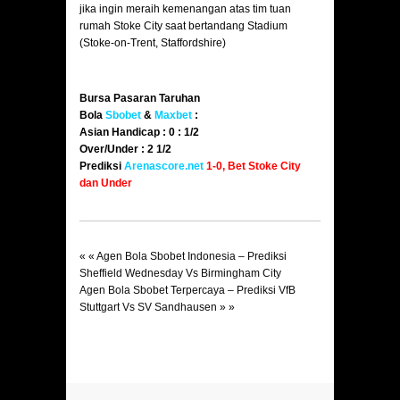
jika ingin meraih kemenangan atas tim tuan
rumah Stoke City saat bertandang Stadium
(Stoke-on-Trent, Staffordshire)
Bursa Pasaran Taruhan
Bola
Sbobet
&
Maxbet
:
Asian Handicap : 0 : 1/2
Over/Under : 2 1/2
Prediksi
Arenascore.net
1-0, Bet Stoke City
dan Under
« «
Agen Bola Sbobet Indonesia – Prediksi
Sheffield Wednesday Vs Birmingham City
Agen Bola Sbobet Terpercaya – Prediksi VfB
Stuttgart Vs SV Sandhausen
» »