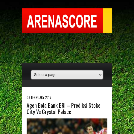
09 FEBRUARY 2017
Agen Bola Bank BRI – Prediksi Stoke
City Vs Crystal Palace