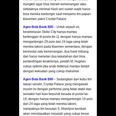
mungkin agar bisa meraih kemenangan atau
setidaknya minimal hasil seri sudah wajib harus
bisa mereka kantongin saat menjamu tim papan
klasemen yakni Crystal Palace.
Agen Bola Bank BRI
– Untuk sejauh ini,
kesebelasan Stoke City hanya mampu
bertengger di posisi ke-11 dengan hanya mampu
mengantongin 29 poin dari 24 laga yang telah
mereka lakoni pada klaemen sementara, dengan
bermodal satu kemenangan, dua hasil imbang
dan harus menelan dua kekalahan dari lima
pertandingan terakhirnya, pelatih M. Hughes
cukup optimis jika anak didiknya mampu tampil
dengan kekuatan yang cukup maksimal.
Agen Bola Bank BRI
– Sedangkan dari kubu tim
lawan sendiri, Crystal Palace yang mengawali
musim ini dengan performa yang tidak stabil dan
semakin hari kian terpuruk berada di posisi ke-
19, dengan hanya mampu mengantongin 19 poin
dari 24 laga yang telah mereka lakoni,
nampaknya tim besutan S. Allardyce kembali
akan mendapatkan masalah yang cukup besar