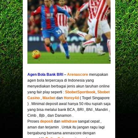
Agen Bola Bank BRI
–
Arenascore
merupakan
agen bola terpercaya di Indonesia yang
menyediakan berbagai jenis akun taruhan online
yang fair play seperti :
SbobetSportbook
,
Sbobet
Casino
,
Maxbet
dan
Horey4d
( Togel Singapore
) . Minimal deposit awal hanya 50 ribu rupiah saja
yang bisa melalui bank BCA , BRI , BNI , Mandiri ,
Cimb , Bjb , dan Danamon .
Proses
deposit
dan
withdraw
sangat cepat ,
aman dan terjamin . Untuk itu jangan ragu lagi
bergabung bersama arenascore dengan