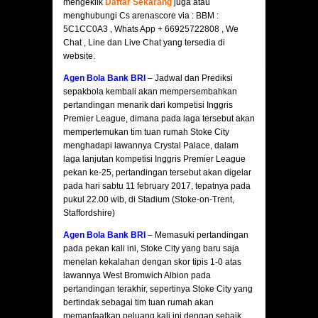
mengeklik
Daftar Sekarang
juga atau
menghubungi Cs arenascore via : BBM :
5C1CC0A3 , Whats App + 66925722808 , We
Chat , Line dan Live Chat yang tersedia di
website.
Agen Bola Bank BRI
– Jadwal dan Prediksi
sepakbola kembali akan mempersembahkan
pertandingan menarik dari kompetisi Inggris
Premier League, dimana pada laga tersebut akan
mempertemukan tim tuan rumah Stoke City
menghadapi lawannya Crystal Palace, dalam
laga lanjutan kompetisi Inggris Premier League
pekan ke-25, pertandingan tersebut akan digelar
pada hari sabtu 11 february 2017, tepatnya pada
pukul 22.00 wib, di Stadium (Stoke-on-Trent,
Staffordshire)
Agen Bola Bank BRI
– Memasuki pertandingan
pada pekan kali ini, Stoke City yang baru saja
menelan kekalahan dengan skor tipis 1-0 atas
lawannya West Bromwich Albion pada
pertandingan terakhir, sepertinya Stoke City yang
bertindak sebagai tim tuan rumah akan
memanfaatkan peluang kali ini dengan sebaik