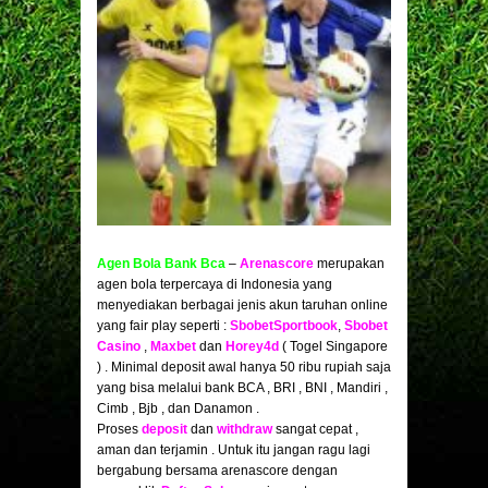
Agen Bola Bank Bca
–
Arenascore
merupakan
agen bola terpercaya di Indonesia yang
menyediakan berbagai jenis akun taruhan online
yang fair play seperti :
SbobetSportbook
,
Sbobet
Casino
,
Maxbet
dan
Horey4d
( Togel Singapore
) . Minimal deposit awal hanya 50 ribu rupiah saja
yang bisa melalui bank BCA , BRI , BNI , Mandiri ,
Cimb , Bjb , dan Danamon .
Proses
deposit
dan
withdraw
sangat cepat ,
aman dan terjamin . Untuk itu jangan ragu lagi
bergabung bersama arenascore dengan