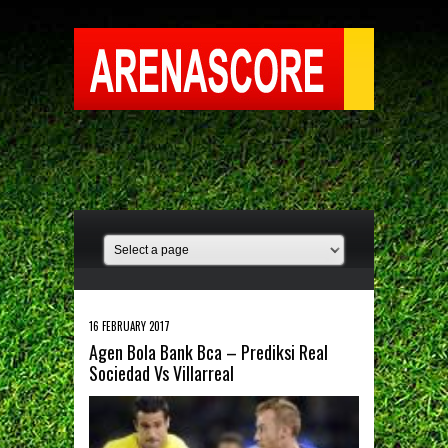
16 FEBRUARY 2017
Agen Bola Bank Bca – Prediksi Real
Sociedad Vs Villarreal