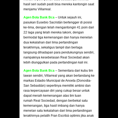
hasil seri sudah pasti bisa mereka kantongin saat
menjamu Villarreal.
Agen Bola Bank Bca
– Untuk sejauh ini,
pasukan Eusebio Sacristán bertengger di posisi
ke-lima, dengan telah mengantongin 41 poin dari
22 laga yang telah mereka lakoni, dengan
bermodal tiga kemenangan dan hanya menelan
dua kekalahan dari lima pertandingan
terakhirnya, sekaligus tampil dan berlaga
langsung dihadapan para pendukungnya sendiri,
nampaknya kesebelasan Real Sociedad akan
lebih diunggulkan pada pertandingan kali ini.
Agen Bola Bank Bca
– Sementara dari kubu tim
lawan sendiri, Villarreal yang akan bertandang ke
markas Estadio Municipal de Anoeta (Donostia-
San Sebastián) sepertinya memiliki ambisi dan
rasa kepercayaan diri yang cukup besar untuk
dapat meraih kemenangan atas tim tuan
rumah Real Sociedad, dengan berbekal satu
kemenangan, tiga hasil imbang dan hanya
menelan satu kekalahan dari lima pertandingan
terakhirnya pelatih Fran Escribá optimis jika anak