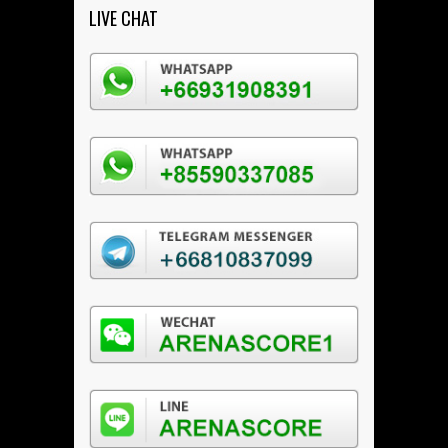
LIVE CHAT