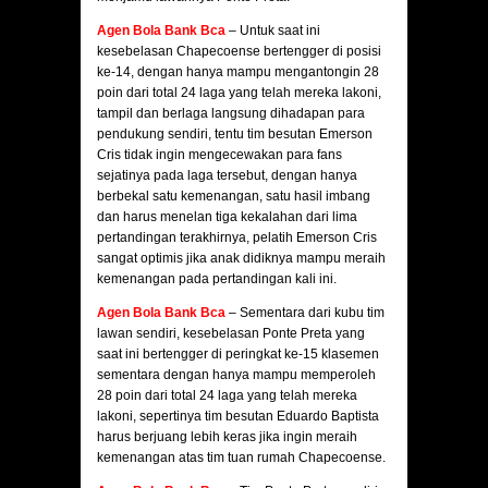
Agen Bola Bank Bca
– Untuk saat ini
kesebelasan Chapecoense bertengger di posisi
ke-14, dengan hanya mampu mengantongin 28
poin dari total 24 laga yang telah mereka lakoni,
tampil dan berlaga langsung dihadapan para
pendukung sendiri, tentu tim besutan Emerson
Cris tidak ingin mengecewakan para fans
sejatinya pada laga tersebut, dengan hanya
berbekal satu kemenangan, satu hasil imbang
dan harus menelan tiga kekalahan dari lima
pertandingan terakhirnya, pelatih Emerson Cris
sangat optimis jika anak didiknya mampu meraih
kemenangan pada pertandingan kali ini.
Agen Bola Bank Bca
– Sementara dari kubu tim
lawan sendiri, kesebelasan Ponte Preta yang
saat ini bertengger di peringkat ke-15 klasemen
sementara dengan hanya mampu memperoleh
28 poin dari total 24 laga yang telah mereka
lakoni, sepertinya tim besutan Eduardo Baptista
harus berjuang lebih keras jika ingin meraih
kemenangan atas tim tuan rumah Chapecoense.