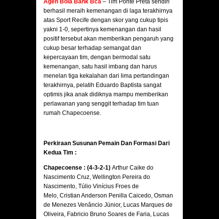
Agen Bola Bank Bca
– Tim Ponte Preta sendiri
berhasil meraih kemenangan di laga terakhirnya
atas Sport Recife dengan skor yang cukup tipis
yakni 1-0, sepertinya kemenangan dan hasil
positif tersebut akan memberikan pengaruh yang
cukup besar terhadap semangat dan
kepercayaan tim, dengan bermodal satu
kemenangan, satu hasil imbang dan harus
menelan tiga kekalahan dari lima pertandingan
terakhirnya, pelatih Eduardo Baptista sangat
optimis jika anak didiknya mampu memberikan
perlawanan yang senggit terhadap tim tuan
rumah Chapecoense.
Perkiraan Susunan Pemain Dan Formasi Dari
Kedua Tim :
Chapecoense : (4-3-2-1)
Arthur Caike do
Nascimento Cruz, Wellington Pereira do
Nascimento, Túlio Vinícius Froes de
Melo, Cristian Anderson Penilla Caicedo, Osman
de Menezes Venâncio Júnior, Lucas Marques de
Oliveira, Fabricio Bruno Soares de Faria, Lucas