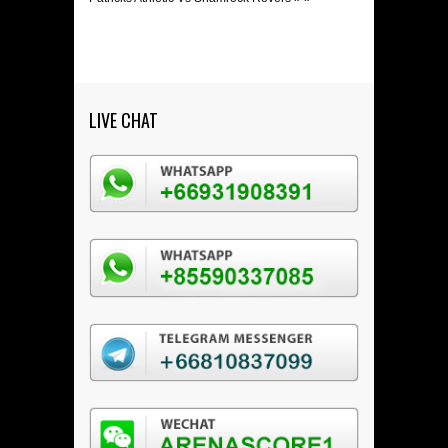
LIVE CHAT