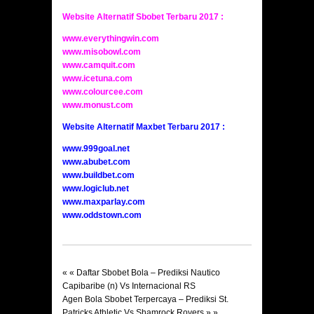
Website Alternatif Sbobet Terbaru 2017 :
www.everythingwin.com
www.misobowl.com
www.camquit.com
www.icetuna.com
www.colourcee.com
www.monust.com
Website Alternatif Maxbet Terbaru 2017 :
www.999goal.net
www.abubet.com
www.buildbet.com
www.logiclub.net
www.maxparlay.com
www.oddstown.com
« «
Daftar Sbobet Bola – Prediksi Nautico
Capibaribe (n) Vs Internacional RS
Agen Bola Sbobet Terpercaya – Prediksi St.
Patricks Athletic Vs Shamrock Rovers
» »