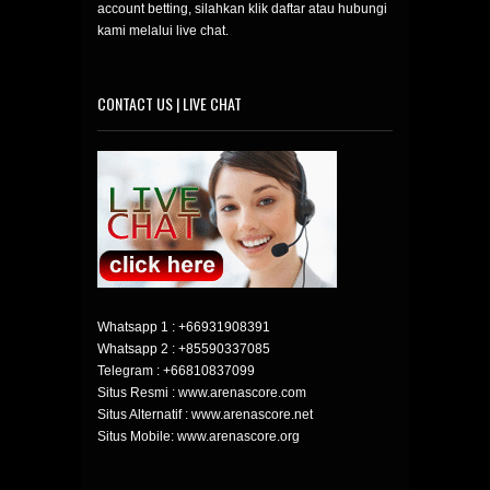
account betting, silahkan klik daftar atau hubungi
kami melalui live chat.
CONTACT US | LIVE CHAT
Whatsapp 1 :
+66931908391
Whatsapp 2 :
+85590337085
Telegram :
+66810837099
Situs Resmi : www.arenascore.com
Situs Alternatif : www.arenascore.net
Situs Mobile: www.arenascore.org