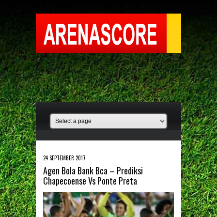
24 SEPTEMBER 2017
Agen Bola Bank Bca – Prediksi
Chapecoense Vs Ponte Preta