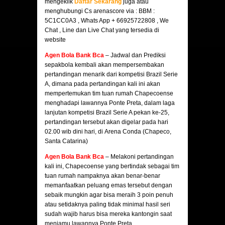
mengeklik
Daftar Sekarang
juga atau
menghubungi Cs arenascore via : BBM :
5C1CC0A3 , Whats App + 66925722808 , We
Chat , Line dan Live Chat yang tersedia di
website
Agen Bola Bank Bca
– Jadwal dan Prediksi
sepakbola kembali akan mempersembakan
pertandingan menarik dari kompetisi Brazil Serie
A, dimana pada pertandingan kali ini akan
mempertemukan tim tuan rumah Chapecoense
menghadapi lawannya Ponte Preta, dalam laga
lanjutan kompetisi Brazil Serie A pekan ke-25,
pertandingan tersebut akan digelar pada hari
02.00 wib dini hari, di Arena Conda (Chapeco,
Santa Catarina)
Agen Bola Bank Bca
– Melakoni pertandingan
kali ini, Chapecoense yang bertindak sebagai tim
tuan rumah nampaknya akan benar-benar
memanfaatkan peluang emas tersebut dengan
sebaik mungkin agar bisa meraih 3 poin penuh
atau setidaknya paling tidak minimal hasil seri
sudah wajib harus bisa mereka kantongin saat
menjamu lawannya Ponte Preta.