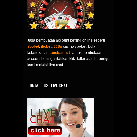
Jasa pembuatan account betting online seperti
sbobet
,
ibcbet
,
338a
casino sbobet, bola
ketangkasan
tangkas net
. Untuk pembukaan
account betting, silahkan klik daftar atau hubungi
kami melalui live chat.
CONTACT US | LIVE CHAT