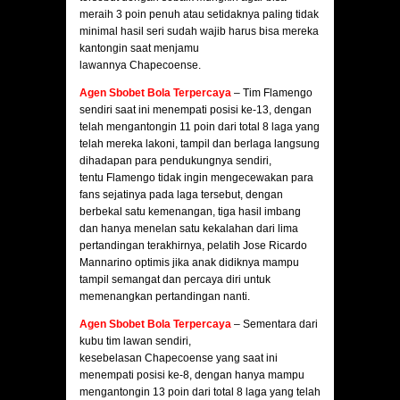
meraih 3 poin penuh atau setidaknya paling tidak
minimal hasil seri sudah wajib harus bisa mereka
kantongin saat menjamu
lawannya Chapecoense.
Agen Sbobet Bola Terpercaya
– Tim Flamengo
sendiri saat ini menempati posisi ke-13, dengan
telah mengantongin 11 poin dari total 8 laga yang
telah mereka lakoni, tampil dan berlaga langsung
dihadapan para pendukungnya sendiri,
tentu Flamengo tidak ingin mengecewakan para
fans sejatinya pada laga tersebut, dengan
berbekal satu kemenangan, tiga hasil imbang
dan hanya menelan satu kekalahan dari lima
pertandingan terakhirnya, pelatih Jose Ricardo
Mannarino optimis jika anak didiknya mampu
tampil semangat dan percaya diri untuk
memenangkan pertandingan nanti.
Agen Sbobet Bola Terpercaya
– Sementara dari
kubu tim lawan sendiri,
kesebelasan Chapecoense yang saat ini
menempati posisi ke-8, dengan hanya mampu
mengantongin 13 poin dari total 8 laga yang telah