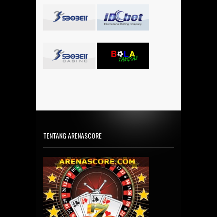
TENTANG ARENASCORE