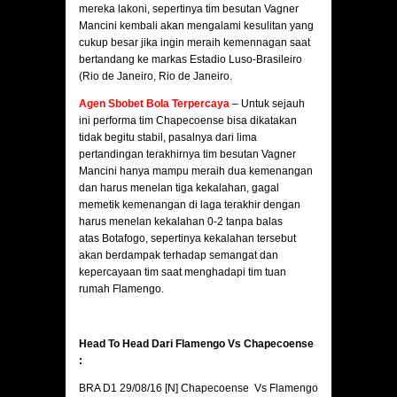
mereka lakoni, sepertinya tim besutan Vagner
Mancini kembali akan mengalami kesulitan yang
cukup besar jika ingin meraih kemennagan saat
bertandang ke markas Estadio Luso-Brasileiro
(Rio de Janeiro, Rio de Janeiro.
Agen Sbobet Bola Terpercaya
– Untuk sejauh
ini performa tim Chapecoense bisa dikatakan
tidak begitu stabil, pasalnya dari lima
pertandingan terakhirnya tim besutan Vagner
Mancini hanya mampu meraih dua kemenangan
dan harus menelan tiga kekalahan, gagal
memetik kemenangan di laga terakhir dengan
harus menelan kekalahan 0-2 tanpa balas
atas Botafogo, sepertinya kekalahan tersebut
akan berdampak terhadap semangat dan
kepercayaan tim saat menghadapi tim tuan
rumah Flamengo.
Head To Head Dari Flamengo Vs Chapecoense
:
BRA D1 29/08/16 [N] Chapecoense Vs Flamengo