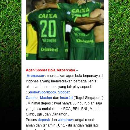
Agen Sbobet Bola Terpercaya
–
Arenascor
e
merupakan agen bola terpercaya di
Indonesia yang menyediakan berbagai jenis
akun taruhan online yang fair play seperti
:
S
bobetSportbook
,
Sbobet
Casin
o
,
Maxbet
dan
incar4d
( Togel Singapore )
. Minimal deposit awal hanya 50 ribu rupiah saja
yang bisa melalui bank BCA , BRI , BNI , Mandiri ,
Cimb , Bjb , dan Danamon .
Proses
deposit
dan
withdraw
sangat cepat ,
aman dan terjamin . Untuk itu jangan ragu lagi