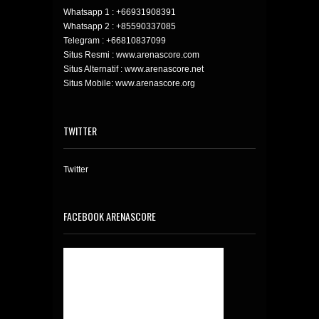
Whatsapp 1 :
+66931908391
Whatsapp 2 :
+85590337085
Telegram :
+66810837099
Situs Resmi : www.arenascore.com
Situs Alternatif : www.arenascore.net
Situs Mobile: www.arenascore.org
TWITTER
Twitter
FACEBOOK ARENASCORE