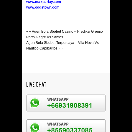
www.maxparlay.com
www.oddstown.com
« «
Agen Bola Sbobet Casino – Prediksi Gremio
Porto Alegre Vs Santos
Agen Bola Sbobet Terpercaya – Vila Nova Vs
Nautico Capibaribe
» »
LIVE CHAT