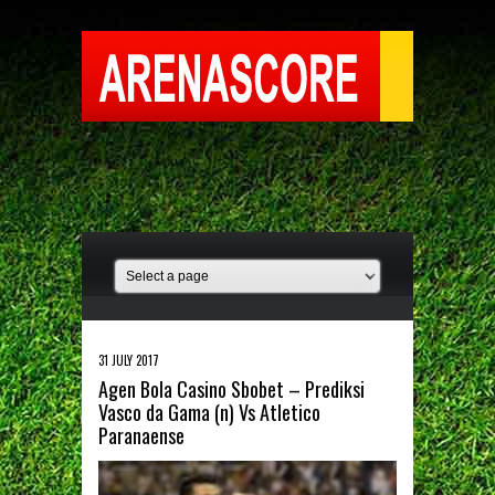
31 JULY 2017
Agen Bola Casino Sbobet – Prediksi
Vasco da Gama (n) Vs Atletico
Paranaense